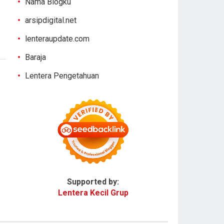
Nama Blogku
arsipdigital.net
lenteraupdate.com
Baraja
Lentera Pengetahuan
Supported by:
Lentera Kecil Grup